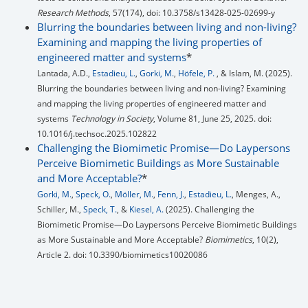
Research Methods
, 57(174), doi: 10.3758/s13428-025-02699-y
Blurring the boundaries between living and non-living?
Examining and mapping the living properties of
engineered matter and systems
*
Lantada, A.D.,
Estadieu, L.
,
Gorki, M.
,
Höfele, P.
, & Islam, M. (2025).
Blurring the boundaries between living and non-living? Examining
and mapping the living properties of engineered matter and
systems
Technology in Society
, Volume 81, June 25, 2025. doi:
10.1016/j.techsoc.2025.102822
Challenging the Biomimetic Promise—Do Laypersons
Perceive Biomimetic Buildings as More Sustainable
and More Acceptable?
*
Gorki, M.
,
Speck, O.
,
Möller, M.
,
Fenn, J.
,
Estadieu, L.
, Menges, A.,
Schiller, M.,
Speck, T.
, &
Kiesel, A.
(2025). Challenging the
Biomimetic Promise—Do Laypersons Perceive Biomimetic Buildings
as More Sustainable and More Acceptable?
Biomimetics
, 10(2),
Article 2. doi: 10.3390/biomimetics10020086