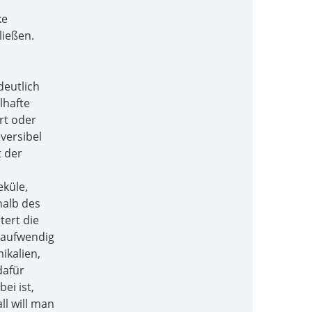
ke
ließen.
deutlich
lhafte
rt oder
versibel
t der
eküle,
halb des
tert die
r aufwendig
ikalien,
dafür
ei ist,
ll will man