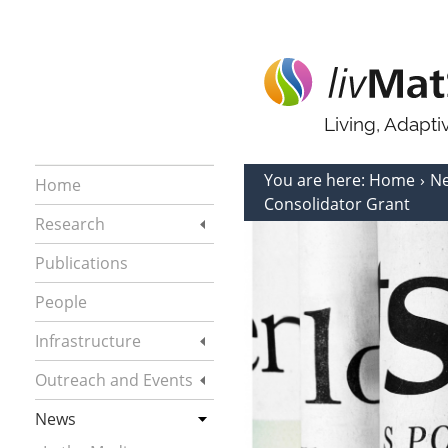
Living, Adapt
You are here:
Home
N
Home
Consolidator Grant
Research
Publications
People
Infrastructure
Outreach and Events
News