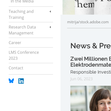
In the Media
Teaching and
Training
mitrija/stock.adobe.com
Research Data
Management
Career
News & Pre
LMS Conference
2023
Zwei Millionen 
Elektrodenmater
Contact
Responsible Investi
Jun 06, 2023