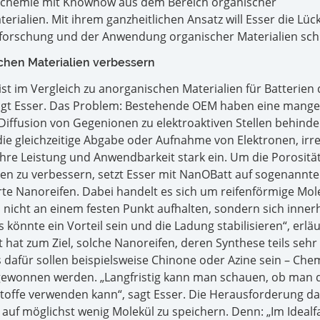
echemie mit Knowhow aus dem Bereich organischer
erialien. Mit ihrem ganzheitlichen Ansatz will Esser die Lüc
orschung und der Anwendung organischer Materialien sch
schen Materialien verbessern
st im Vergleich zu anorganischen Materialien für Batterien 
sagt Esser. Das Problem: Bestehende OEM haben eine mange
 Diffusion von Gegenionen zu elektroaktiven Stellen behinde
ie gleichzeitige Abgabe oder Aufnahme von Elektronen, irre
hre Leistung und Anwendbarkeit stark ein. Um die Porositä
ien zu verbessern, setzt Esser mit NanOBatt auf sogenannte
rte Nanoreifen. Dabei handelt es sich um reifenförmige Mol
 nicht an einem festen Punkt aufhalten, sondern sich inner
könnte ein Vorteil sein und die Ladung stabilisieren“, erläu
hat zum Ziel, solche Nanoreifen, deren Synthese teils seh
is dafür sollen beispielsweise Chinone oder Azine sein – Chem
l gewonnen werden. „Langfristig kann man schauen, ob man 
ffe verwenden kann“, sagt Esser. Die Herausforderung dab
 auf möglichst wenig Molekül zu speichern. Denn: „Im Idealfa