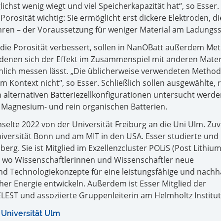
lichst wenig wiegt und viel Speicherkapazität hat“, so Esser
Porosität wichtig: Sie ermöglicht erst dickere Elektroden, di
hren – der Voraussetzung für weniger Material am Ladungs
 die Porosität verbessert, sollen in NanOBatt außerdem M
 denen sich der Effekt im Zusammenspiel mit anderen Materi
chlich messen lässt. „Die üblicherweise verwendeten Metho
m Kontext nicht“, so Esser. Schließlich sollen ausgewählte, 
 alternativen Batteriezellkonfigurationen untersucht werden
 Magnesium- und rein organischen Batterien.
chselte 2022 von der Universität Freiburg an die Uni Ulm. Zu
niversität Bonn und am MIT in den USA. Esser studierte und
erg. Sie ist Mitglied im Exzellenzcluster POLiS (Post Lithiu
), wo Wissenschaftlerinnen und Wissenschaftler neue
nd Technologiekonzepte für eine leistungsfähige und nachh
her Energie entwickeln. Außerdem ist Esser Mitglied der
EST und assoziierte Gruppenleiterin am Helmholtz Institut
 Universität Ulm