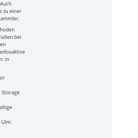
. Auch
e zu einer
sammler.
ethoden
alien bei
den
redoxaktive
: in
vor
m Storage
altige
 Ulm.