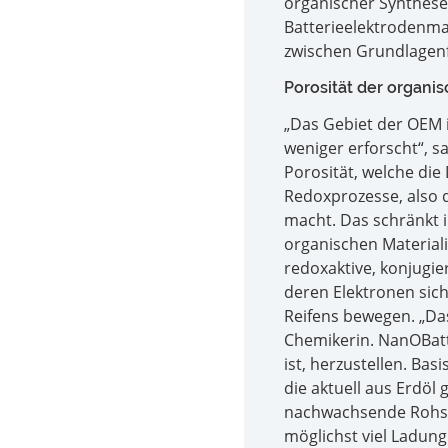
organischer Synthes
Batterieelektrodenmat
zwischen Grundlagenf
Porosität der organi
„Das Gebiet der OEM i
weniger erforscht“, 
Porosität, welche die
Redoxprozesse, also d
macht. Das schränkt i
organischen Material
redoxaktive, konjugie
deren Elektronen sich
Reifens bewegen. „Das 
Chemikerin. NanOBatt 
ist, herzustellen. Bas
die aktuell aus Erdö
nachwachsende Rohsto
möglichst viel Ladung