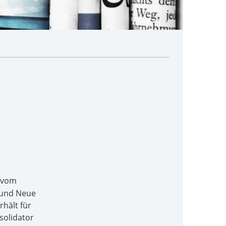
vom
I und Neue
rhält für
solidator