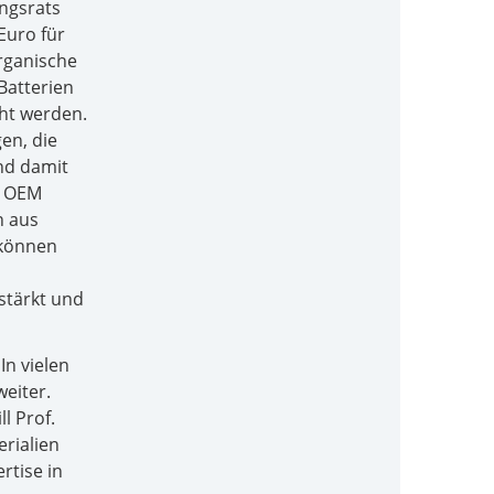
ngsrats
Euro für
organische
Batterien
ht werden.
en, die
nd damit
. OEM
n aus
 können
stärkt und
n vielen
eiter.
l Prof.
rialien
rtise in