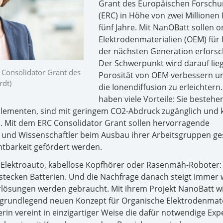
Grant des Europäischen Forschu
(ERC) in Höhe von zwei Millionen 
fünf Jahre. Mit NanOBatt sollen 
Elektrodenmaterialien (OEM) für 
der nächsten Generation erforsc
Der Schwerpunkt wird darauf lieg
n Consolidator Grant des
Porosität von OEM verbessern u
rdt)
die Ionendiffusion zu erleichtern
haben viele Vorteile: Sie bestehe
Elementen, sind mit geringem CO2-Abdruck zugänglich und
n. Mit dem ERC Consolidator Grant sollen hervorragende
 und Wissenschaftler beim Ausbau ihrer Arbeitsgruppen ge
chtbarkeit gefördert werden.
lektroauto, kabellose Kopfhörer oder Rasenmäh-Roboter: I
stecken Batterien. Und die Nachfrage danach steigt immer w
lösungen werden gebraucht. Mit ihrem Projekt NanoBatt wil
m grundlegend neuen Konzept für Organische Elektrodenmate
rin vereint in einzigartiger Weise die dafür notwendige Expe