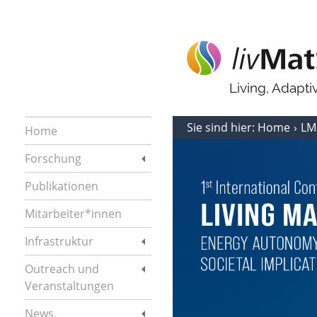
Living, Adapt
Sie sind hier:
Home
LM
Home
Forschung
Publikationen
Mitarbeiter*innen
Infrastruktur
Outreach und
Veranstaltungen
News