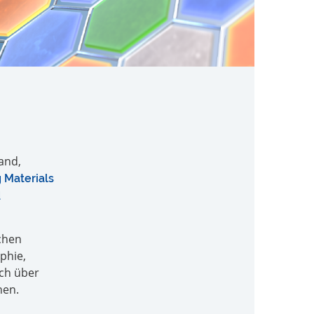
and,
g Materials
d
chen
phie,
ch über
hen.