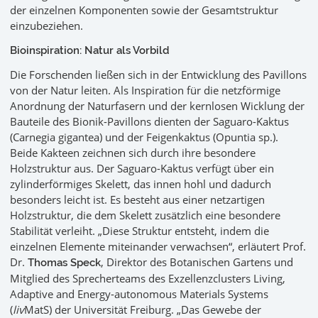
der einzelnen Komponenten sowie der Gesamtstruktur
einzubeziehen.
Bioinspiration: Natur als Vorbild
Die Forschenden ließen sich in der Entwicklung des Pavillons
von der Natur leiten. Als Inspiration für die netzförmige
Anordnung der Naturfasern und der kernlosen Wicklung der
Bauteile des Bionik-Pavillons dienten der Saguaro-Kaktus
(Carnegia gigantea) und der Feigenkaktus (Opuntia sp.).
Beide Kakteen zeichnen sich durch ihre besondere
Holzstruktur aus. Der Saguaro-Kaktus verfügt über ein
zylinderförmiges Skelett, das innen hohl und dadurch
besonders leicht ist. Es besteht aus einer netzartigen
Holzstruktur, die dem Skelett zusätzlich eine besondere
Stabilität verleiht. „Diese Struktur entsteht, indem die
einzelnen Elemente miteinander verwachsen“, erläutert Prof.
Dr.
, Direktor des Botanischen Gartens und
Thomas Speck
Mitglied des Sprecherteams des Exzellenzclusters Living,
Adaptive and Energy-autonomous Materials Systems
(
liv
MatS) der Universität Freiburg. „Das Gewebe der