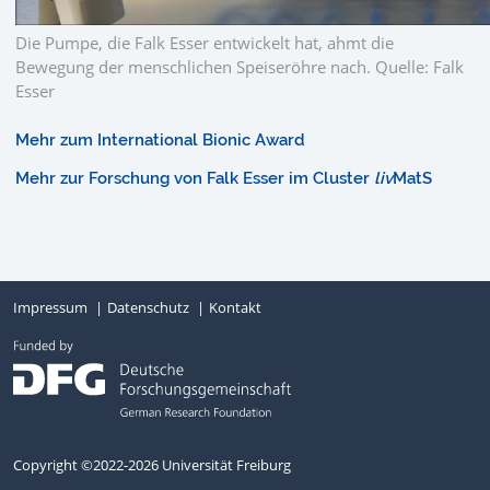
Die Pumpe, die Falk Esser entwickelt hat, ahmt die
Bewegung der menschlichen Speiseröhre nach. Quelle: Falk
Esser
Mehr zum International Bionic Award
Mehr zur Forschung von Falk Esser im Cluster
liv
MatS
Impressum
Datenschutz
Kontakt
Copyright ©2022-2026 Universität Freiburg