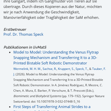
ihre Gangart, indem ich Gangmuster von Tieren auf sie
übertrage. Durch dieses Kopieren aus der Natur, möchten
wir je nach Anwendung die Geschwindigkeit,
Manövrierfähigkeit oder Tragfähigkeit der SaM erhöhen.
Erstbetreuer
Prof. Dr. Thomas Speck
Publikationen in livMatS
Model to Model: Understanding the Venus Flytrap
Snapping Mechanism and Transferring It to a 3D-
Printed Bistable Soft Robotic Demonstrator
Wermelink, M. H. M.
,
Sachse, R.
,
Kruppert, S.
,
Speck, T.
, &
Tauber, F.
J.
(2026). Model to Model: Understanding the Venus Flytrap
Snapping Mechanism and Transferring It to a 3D-Printed Bistable
Soft Robotic Demonstrator. In A. Jiménez Rodríguez, R. Mestre, C.
Chen, A. Mura, E. Barker, P. Verschure, & T. Prescott (Eds.),
Biomimetic and Biohybrid Systems
(pp. 179–192). Springer Nature
Switzerland. doi: 10.1007/978-3-032-07448-5_16
First Steps of Transferring Animal Strides to a