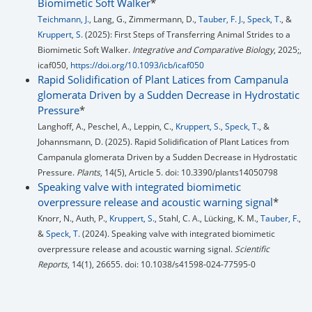
Biomimetic Soft Walker
*
Teichmann, J.
, Lang, G., Zimmermann, D.,
Tauber, F. J.
,
Speck, T.
, &
Kruppert, S.
(2025): First Steps of Transferring Animal Strides to a
Biomimetic Soft Walker.
Integrative and Comparative Biology
, 2025;,
icaf050,
https://doi.org/10.1093/icb/icaf050
Rapid Solidification of Plant Latices from Campanula
glomerata Driven by a Sudden Decrease in Hydrostatic
Pressure
*
Langhoff, A., Peschel, A., Leppin, C.,
Kruppert, S.
,
Speck, T.
, &
Johannsmann, D. (2025). Rapid Solidification of Plant Latices from
Campanula glomerata Driven by a Sudden Decrease in Hydrostatic
Pressure.
Plants
, 14(5), Article 5. doi: 10.3390/plants14050798
Speaking valve with integrated biomimetic
overpressure release and acoustic warning signal
*
Knorr, N., Auth, P.,
Kruppert, S.
, Stahl, C. A., Lücking, K. M.,
Tauber, F.
,
&
Speck, T.
(2024). Speaking valve with integrated biomimetic
overpressure release and acoustic warning signal.
Scientific
Reports
, 14(1), 26655. doi: 10.1038/s41598-024-77595-0