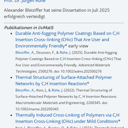
Prof. Dr. Jürgen Rühe
Alexander Bleiziffer hat seine Dissertation in Juli 2025
erfolgreich verteidigt
Publikationen in livMatS
Durable Anti-fogging Polymer Coatings Based on C,H
Insertion Cross–linking (CHic) That Are User and
Environmentally Friendly
* early view
Bleiziffer, A.
, Deussen, F., &
Rühe, J.
(2025). Durable Anti-fogging
Polymer Coatings Based on C,H Insertion Cross–linking (CHic) That
Are User and Environmentally Friendly.
Advanced Materials
Technologies
, 2500276. doi: 10.1002/admt.202500276
Thermal Structuring of Surface-Attached Polymer
Networks by C,H Insertion Reactions
*
Bleiziffer, A.
, Kost, J., &
Rühe, J.
(2022). Thermal Structuring of
Surface‐Attached Polymer Networks by C, H Insertion Reactions.
Macromolecular Materials and Engineering
, 2200345. doi:
10.1002/mame.202200345
Thermally Induced Cross-Linking of Polymers via C,H
Insertion Cross-Linking (CHic) under Mild Conditions
*
Kost, J.,
Bleiziffer, A.
,
Rusitov, D.
, &
Rühe, J.
(2021). Thermally Induced