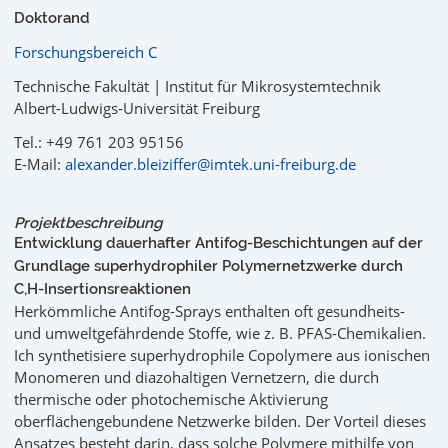
Doktorand
Forschungsbereich C
Technische Fakultät | Institut für Mikrosystemtechnik
Albert-Ludwigs-Universität Freiburg
Tel.: +49 761 203 95156
E-Mail:
alexander.bleiziffer@imtek.uni-freiburg.de
Projektbeschreibung
Entwicklung dauerhafter Antifog-Beschichtungen auf der
Grundlage superhydrophiler Polymernetzwerke durch
C,H-Insertionsreaktionen
Herkömmliche Antifog-Sprays enthalten oft gesundheits-
und umweltgefährdende Stoffe, wie z. B. PFAS-Chemikalien.
Ich synthetisiere superhydrophile Copolymere aus ionischen
Monomeren und diazohaltigen Vernetzern, die durch
thermische oder photochemische Aktivierung
oberflächengebundene Netzwerke bilden. Der Vorteil dieses
Ansatzes besteht darin, dass solche Polymere mithilfe von