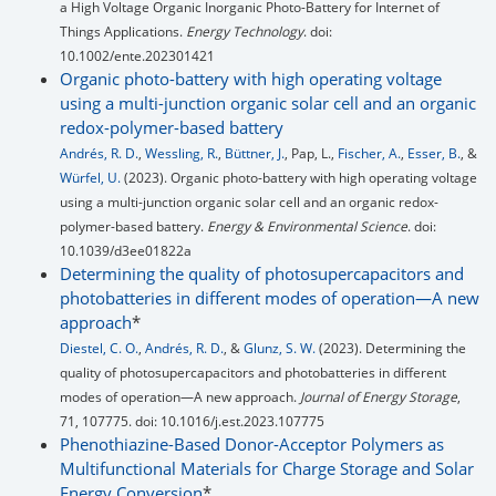
a High Voltage Organic Inorganic Photo-Battery for Internet of
Things Applications.
Energy Technology
. doi:
10.1002/ente.202301421
Organic photo-battery with high operating voltage
using a multi-junction organic solar cell and an organic
redox-polymer-based battery
Andrés, R. D.
,
Wessling, R.
,
Büttner, J.
, Pap, L.,
Fischer, A.
,
Esser, B.
, &
Würfel, U.
(2023). Organic photo-battery with high operating voltage
using a multi-junction organic solar cell and an organic redox-
polymer-based battery.
Energy & Environmental Science
. doi:
10.1039/d3ee01822a
Determining the quality of photosupercapacitors and
photobatteries in different modes of operation—A new
approach
*
Diestel, C. O.
,
Andrés, R. D.
, &
Glunz, S. W.
(2023). Determining the
quality of photosupercapacitors and photobatteries in different
modes of operation—A new approach.
Journal of Energy Storage
,
71, 107775. doi: 10.1016/j.est.2023.107775
Phenothiazine-Based Donor-Acceptor Polymers as
Multifunctional Materials for Charge Storage and Solar
Energy Conversion
*