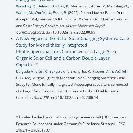
Wessling, R.
,
Delgado Andres, R.
, Morhenn, I., Acker, P., Maftuhin, W.,
Walter, M.
,
Würfel, U.
,
Esser, B.
(2022). Phenothiazine-Based Donor-
Acceptor Polymers as Multifunctional Materials for Charge Storage
and Solar Energy Conversion.
Macro-Molecular Rapid
Communications
. doi: 10.1002/marc.202200699
A New Figure of Merit for Solar Charging Systems: Case
Study for Monolithically Integrated
Photosupercapacitors Composed of a Large-Area
Organic Solar Cell and a Carbon Double-Layer
Capacitor
*
Delgado Andrés, R.
,
Berestok, T.
, Shchyrba, K.,
Fischer, A.
, &
Würfel,
U.
(2022). A New Figure of Merit for Solar Charging Systems: Case
Study for Monolithically Integrated Photosupercapacitors composed
of a Large Area Organic Solar Cell and a Carbon Double‐Layer
Capacitor.
Solar RRL
. doi: 10.1002/solr.202200614
* Funded by the Deutsche Forschungsgemeinschaft (DFG, German
Research Foundation) under Germany's Excellence Strategy – EXC-
2193/1 – 390951807