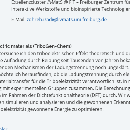
Exzellenzcluster
liv
MatS @ FIT – Freiburger Zentrum fü
interaktive Werkstoffe und bioinspirierte Technologie
E-Mail:
zohreh.izadi@livmats.uni-freiburg.de
ectric materials (TriboGen-Chem)
ersuche ich den triboelektrischen Effekt theoretisch und d
ie Aufladung durch Reibung seit Tausenden von Jahren bekan
egenden Mechanismen der Ladungstrennung noch ungeklärt.
öchte ich herausfinden, ob die Ladungstrennung durch ele
erialtransfer für die Triboelektrizität verantwortlich ist. I
ng mit experimentellen Gruppen zusammen. Die Berechnung
ch im Rahmen der Dichtefunktionaltheorie (DFT) durch. Wir 
en simulieren und analysieren und die gewonnenen Erkenn
boelektrizität gewonnene Energie zu optimieren.
eler