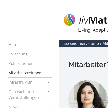
Living, Adapt
Sie sind hier:
Home
Mi
Home
Forschung
Mitarbeiter
Publikationen
Mitarbeiter*innen
Infrastruktur
Outreach und
Veranstaltungen
News