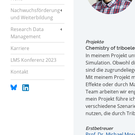
Nachwuchsförderung
und Weiterbildung
Research Data
Management
Projekte
Karriere
Chemistry of triboel
In meinem Projekt unt
LMS Konferenz 2023
Simulation. Obwohl d
sind die zugrundeli
Kontakt
Mit meinem Projekt m
Effekte oder durch Mat
Team arbeiten wir e
mein Projekt führe i
verschiedene Szenari
nutzen, die durch Tri
Erstbetreuer
Prof. Dr. Michael Mos