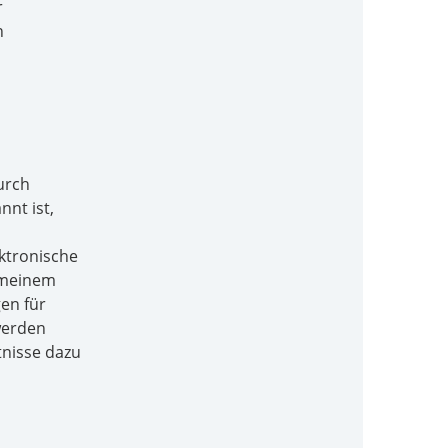
r
n
urch
nt ist,
ktronische
n meinem
en für
werden
tnisse dazu