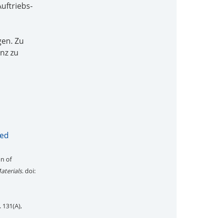
uftriebs-
gen. Zu
nz zu
zed
on of
aterials
. doi:
. 131(A),