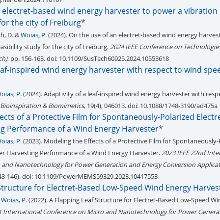
 electret-based wind energy harvester to power a vibration
for the city of Freiburg
*
ah, D. &
Woias, P.
(2024). On the use of an electret-based wind energy harves
asibility study for the city of Freiburg.
2024 IEEE Conference on Technologies
ch)
, pp. 156-163. doi: 10.1109/SusTech60925.2024.10553618
leaf-inspired wind energy harvester with respect to wind sp
oias, P.
(2024). Adaptivity of a leaf-inspired wind energy harvester with resp
Bioinspiration & Biomimetics
, 19(4), 046013. doi: 10.1088/1748-3190/ad475a
ects of a Protective Film for Spontaneously-Polarized Electr
g Performance of a Wind Energy Harvester
*
oias, P.
(2023). Modeling the Effects of a Protective Film for Spontaneously-
wer Harvesting Performance of a Wind Energy Harvester.
2023 IEEE 22nd Inte
 and Nanotechnology for Power Generation and Energy Conversion Applica
43-146). doi: 10.1109/PowerMEMS59329.2023.10417553
 Structure for Electret-Based Low-Speed Wind Energy Harves
d
Woias, P.
(2022). A Flapping Leaf Structure for Electret-Based Low-Speed W
t International Conference on Micro and Nanotechnology for Power Genera