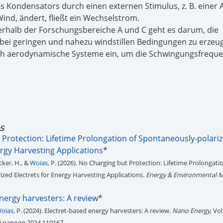
s Kondensators durch einen externen Stimulus, z. B. einer A
ind, ändert, fließt ein Wechselstrom.
nerhalb der Forschungsbereiche A und C geht es darum, die
bei geringen und nahezu windstillen Bedingungen zu erzeu
ch aerodynamische Systeme ein, um die Schwingungsfreque
tS
 Protection: Lifetime Prolongation of Spontaneously-polari
ergy Harvesting Applications
*
ncker, H., &
Woias, P.
(2026). No Charging but Protection: Lifetime Prolongati
zed Electrets for Energy Harvesting Applications.
Energy & Environmental M
nergy harvesters: A review
*
oias, P.
(2024). Electret-based energy harvesters: A review.
Nano Energy
, Vol
/j.nanoen.2024.110167