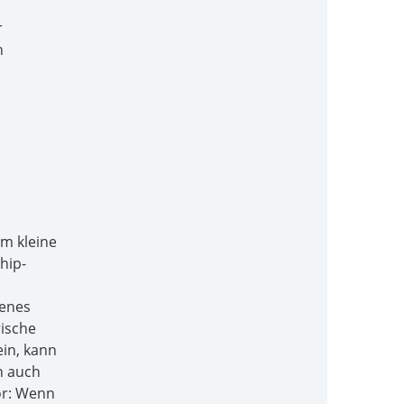
r
n
um kleine
hip-
denes
rische
ein, kann
h auch
or: Wenn