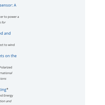
 sensor: A
ter to power a
 for
eed and
ect to wind
ets on the
Polarized
rnational
tions
ting
*
ind Energy
tion and