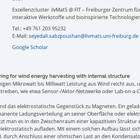
Exzellenzcluster
liv
MatS @ FIT – Freiburger Zentrum fü
interaktive Werkstoffe und bioinspirierte Technologie
Tel.: +49 761 203 95232
E-Mail:
seyedali.sabzpoushan@livmats.uni-freiburg.de
Google Scholar
ring for wind energy harvesting with internal structure
gen Mikrowatt bis Milliwatt Leistung aus Wind reicht aus, 
treiben, wie etwa Sensor-/Aktor-Netzwerke oder Lab-on-a-C
sind das elektrostatische Gegenstück zu Magneten. Ein gela
manente Ladungsverteilung an seiner Oberfläche oder elekt
tzt man es in den Zwischenraum einer kapazitiven Struktur 
ektrostatisch aufladen. Mit einem solchen Aufbau lässt sic
 B. durch Anschluss einer ohmschen Last an den Kondensat