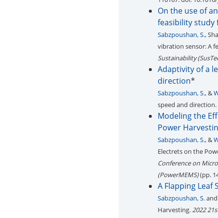
On the use of an
feasibility study 
Sabzpoushan, S.
, Sh
vibration sensor: A fe
Sustainability (SusTe
Adaptivity of a 
direction
*
Sabzpoushan, S.
, &
W
speed and direction.
Modeling the Eff
Power Harvestin
Sabzpoushan, S.
, &
W
Electrets on the Po
Conference on Micro
(PowerMEMS)
(pp. 1
A Flapping Leaf
Sabzpoushan, S.
an
Harvesting.
2022 21s