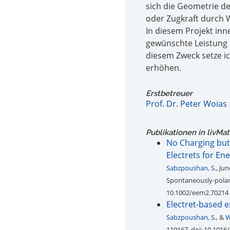
sich die Geometrie de
oder Zugkraft durch W
In diesem Projekt in
gewünschte Leistung 
diesem Zweck setze i
erhöhen.
Erstbetreuer
Prof. Dr. Peter Woias
Publikationen in livMa
No Charging but
Electrets for En
Sabzpoushan, S.
, Ju
Spontaneously-polari
10.1002/eem2.70214
Electret-based e
Sabzpoushan, S.
, &
W
110167. doi: 10.1016