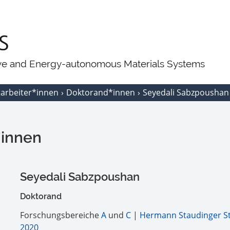
ive and Energy-autonomous Materials Systems
tarbeiter*innen
Doktorand*innen
Seyedali Sabzpoushan
*innen
Seyedali Sabzpoushan
Doktorand
Forschungsbereiche
A
und
C
|
Hermann Staudinger S
2020