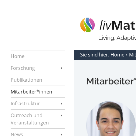
Living, Adapt
Sie sind hier:
Home
Mi
Home
Forschung
Mitarbeiter
Publikationen
Mitarbeiter*innen
Infrastruktur
Outreach und
Veranstaltungen
News